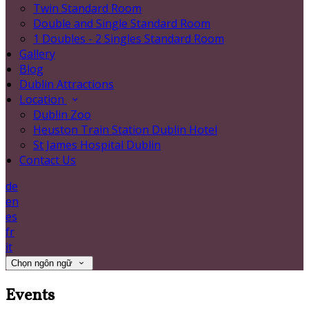
Twin Standard Room
Double and Single Standard Room
1 Doubles - 2 Singles Standard Room
Gallery
Blog
Dublin Attractions
Location
Dublin Zoo
Heuston Train Station Dublin Hotel
St James Hospital Dublin
Contact Us
de
en
es
fr
it
Chọn ngôn ngữ
Events