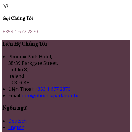
Gọi Chúng Tôi
+353 1 677 2870
Liên Hệ Chúng Tôi
Phoenix Park Hotel,
38/39 Parkgate Street,
Dublin 8,
Ireland
D08 E6KF
Điện Thoại
:
+353 1 677 2870
Email:
info@phoenixparkhotel.ie
Ngôn ngữ
Deutsch
English