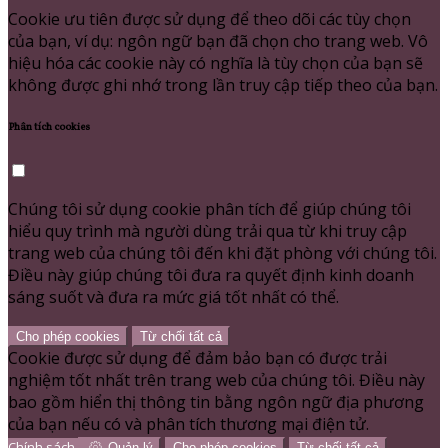
Cookie ưu tiên được sử dụng để theo dõi các tùy chọn
của bạn, ví dụ: ngôn ngữ bạn đã chọn cho trang web. Vô
hiệu hóa các cookie này có nghĩa là tùy chọn của bạn sẽ
không được ghi nhớ trong lần truy cập tiếp theo của bạn.
Phân tích cookies
Chúng tôi sử dụng cookie phân tích để giúp chúng tôi
hiểu quy trình mà người dùng trải qua từ khi truy cập
trang web của chúng tôi đến khi đặt phòng với chúng tôi.
Điều này giúp chúng tôi đưa ra quyết định kinh doanh
sáng suốt và đưa ra mức giá tốt nhất có thể.
Cho phép cookies
Từ chối tất cả
Cookie được sử dụng để đảm bảo bạn có được trải
nghiệm tốt nhất trên trang web của chúng tôi. Điều này
bao gồm hiển thị thông tin bằng ngôn ngữ địa phương
của bạn nếu có và phân tích thương mại điện tử.
Chính sách
Quản lý
Cho phép cookies
Từ chối tất cả