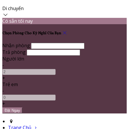
Di chuyển
Có sẵn tối nay
Chọn Phòng Cho Kỳ Nghỉ Của Bạn
Nhận phòng
Trả phòng
Người lớn
-
+
Trẻ em
-
+
Trang Chủ