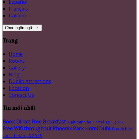
Español
Français
Italiano
Chọn ngôn ngữ
Trang
Home
Rooms
Gallery
Blog
Dublin Attractions
Location
Contact Us
Tin mới nhất
Book Direct Free Breakfast
Xuất bản vào 17 tháng 1 2017
Free Wifi throughout Phoenix Park Hotel Dublin
Xuất bản
vào 11 tháng 3 2016