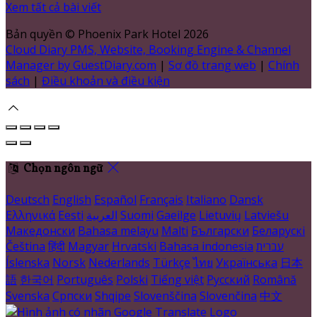
Xem tất cả bài viết
Bản quyền
©
Phoenix Park Hotel 2026
Cloud Diary PMS, Website, Booking Engine & Channel
Manager by GuestDiary.com
|
Sơ đồ trang web
|
Chính
sách
|
Điều khoản và điều kiện
Chọn ngôn ngữ
Deutsch
English
Español
Français
Italiano
Dansk
Ελληνικά
Eesti
العربية
Suomi
Gaeilge
Lietuvių
Latviešu
Македонски
Bahasa melayu
Malti
Български
Беларускі
Čeština
हिंदी
Magyar
Hrvatski
Bahasa indonesia
עברית
Íslenska
Norsk
Nederlands
Türkçe
ไทย
Українська
日本
語
한국어
Português
Polski
Tiếng việt
Русский
Română
Svenska
Српски
Shqipe
Slovenščina
Slovenčina
中文