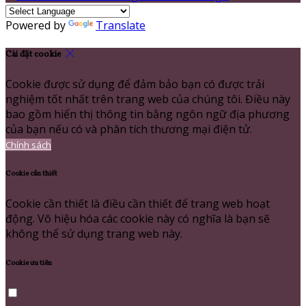
Powered by
Translate
Cài đặt cookie
Cookie được sử dụng để đảm bảo bạn có được trải
nghiệm tốt nhất trên trang web của chúng tôi. Điều này
bao gồm hiển thị thông tin bằng ngôn ngữ địa phương
của bạn nếu có và phân tích thương mại điện tử.
Chính sách
Cookie cần thiết
Cookie cần thiết là điều cần thiết để trang web hoạt
động. Vô hiệu hóa các cookie này có nghĩa là bạn sẽ
không thể sử dụng trang web này.
Cookie ưu tiên